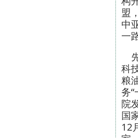
构
盟
中
一
科
粮
务“
院
国
1