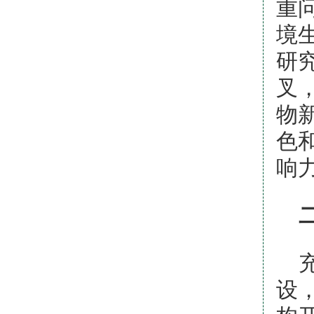
重
境
研
叉
物
色
响
设