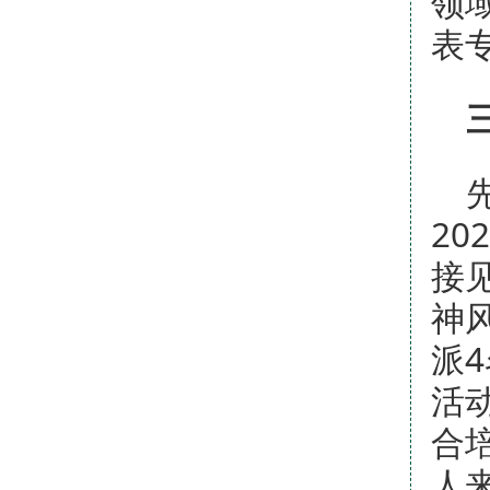
领
表
2
接
神
派
活
合
人