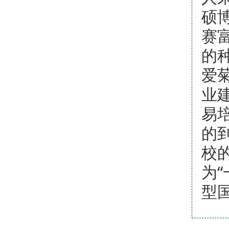
硕
赛
的
爱
业
易
的
校
为
型