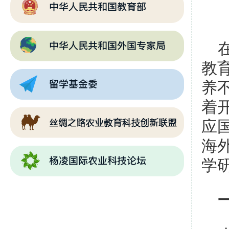
教
养
着
应
海
学