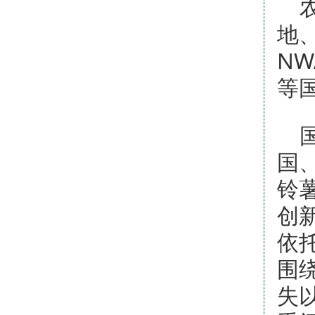
地
NW
等
国
铃
创
依
围
失