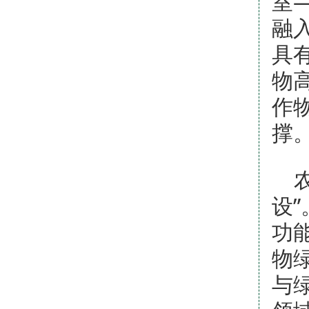
室
融
具
物
作
撑
设
功
物
与