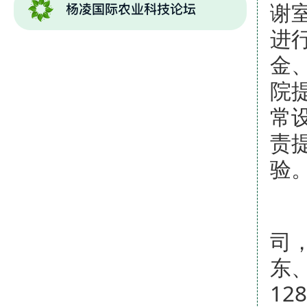
谢
进
金
院
常
责
验
奥
司
东
1