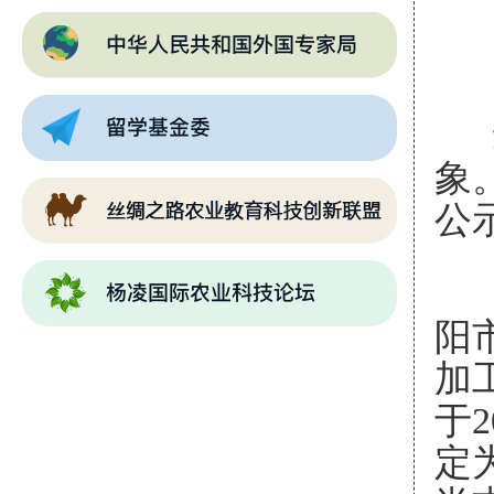
象
公
阳
加
于
2
定