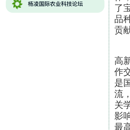
了
品
贡
我
高
作
是
流
关
影响
最