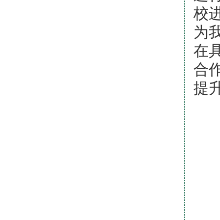
校
为
在
合
提
依
成