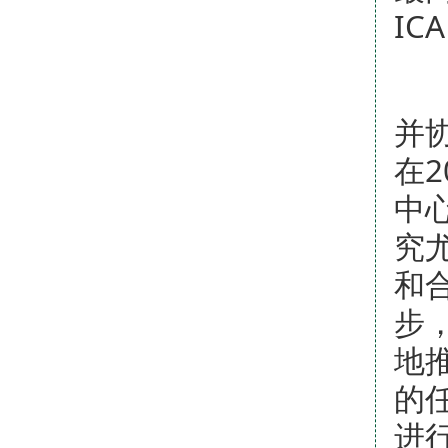
I
为
并
在2
中
究
和
步
地
的
进