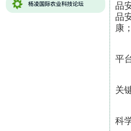
品
品
康
(
平台
(
关
(
科