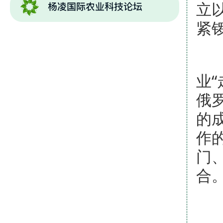
立
紧
“
业
俄
的
作
门
合