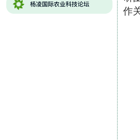
作
依
成立
合
负