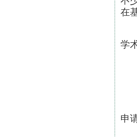
在
（
学
4
“
（
申