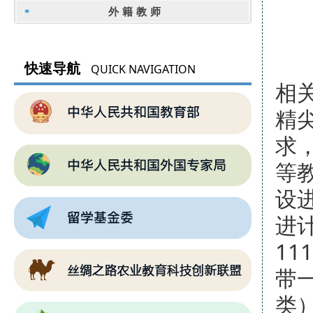
外籍教师
国
快速导航
QUICK NAVIGATION
相
精
求
等
设
进
1
带
类