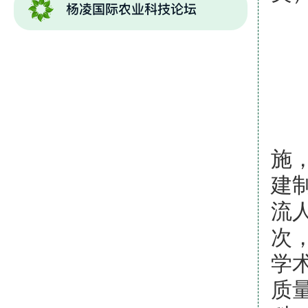
“
施
建
流
次
学
质