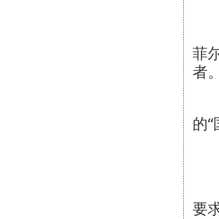
（
菲
者
（
的
3
（
要