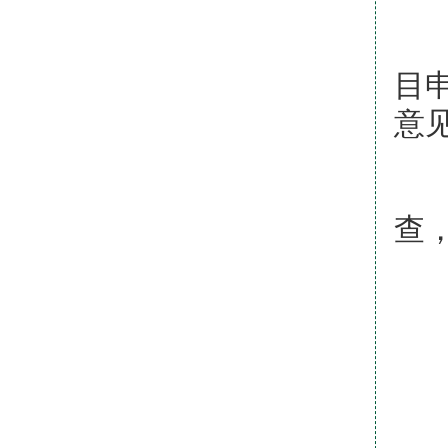
（
目
意
（
查
4
项