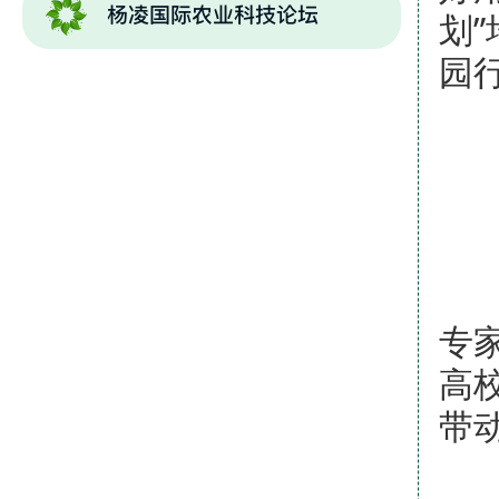
划
园
本
专
高
带