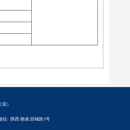
公室）
du.cn 地址: 陕西.杨凌.邰城路3号