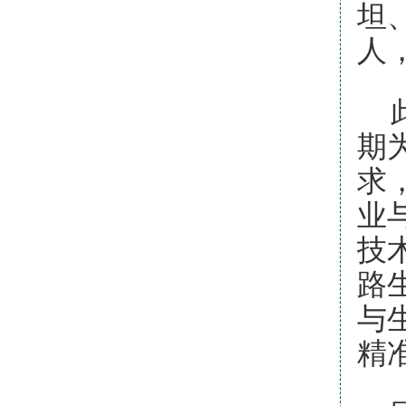
坦
人
期
求
业
技
路
与
精