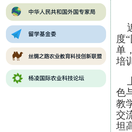
度
单
培
色
教
交
坦