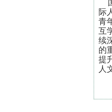
际
青
互
续
的
提
人