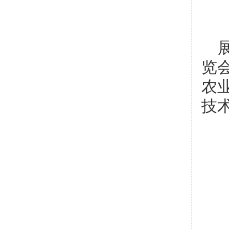
览
农
技