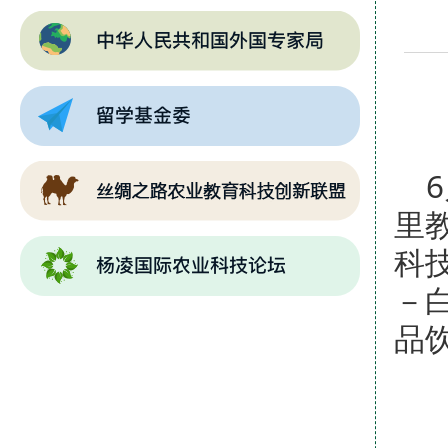
里
科
－
品饮