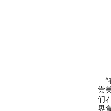
尝
们
界