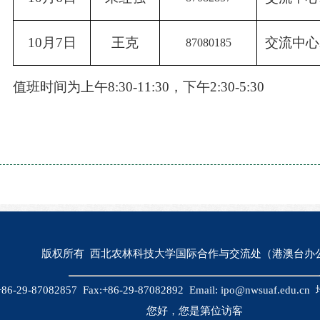
10月7日
王克
交流中心
87080185
值班时间为上午
8:30-11:30，下午
2
:
3
0-
5
:
3
0
版权所有 西北农林科技大学国际合作与交流处（港澳台办
+86-29-87082857 Fax:+86-29-87082892 Email: ipo@nwsuaf.e
您好，您是第
位访客