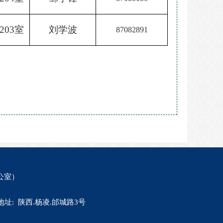
203室
刘学波
870828
91
公室）
du.cn 地址: 陕西.杨凌.邰城路3号